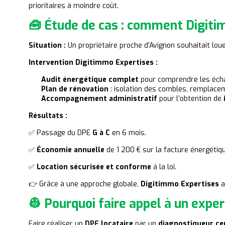
prioritaires à moindre coût.
🧰 Étude de cas : comment Digiti
Situation :
Un propriétaire proche d’Avignon souhaitait lou
Intervention Digitimmo Expertises :
Audit énergétique complet
pour comprendre les
éch
Plan de rénovation
: isolation des combles, remplacem
Accompagnement administratif
pour l’obtention de
Résultats :
✅ Passage du DPE
G à C
en 6 mois.
✅
Économie annuelle
de 1 200 € sur la facture énergétiqu
✅
Location sécurisée et conforme
à la loi.
👉 Grâce à une approche globale,
Digitimmo Expertises
a
👷 Pourquoi faire appel à un exper
Faire réaliser un
DPE
locataire
par un
diagnostiqueur cer