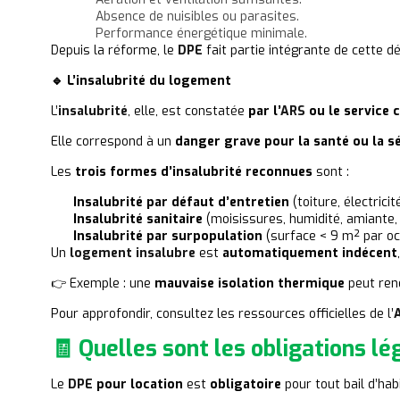
Absence de nuisibles ou parasites.
Performance énergétique minimale.
Depuis la réforme, le
DPE
fait partie intégrante de cette dé
🔹 L’insalubrité du logement
L’
insalubrité
, elle, est constatée
par l’
ARS
ou le service 
Elle correspond à un
danger grave pour la santé ou la s
Les
trois formes d’insalubrité reconnues
sont :
Insalubrité par défaut d’entretien
(toiture, électricité
Insalubrité sanitaire
(moisissures, humidité,
amiante
,
Insalubrité par surpopulation
(surface < 9 m² par oc
Un
logement insalubre
est
automatiquement indécent
👉 Exemple : une
mauvaise isolation thermique
peut ren
Pour approfondir, consultez les ressources officielles de l’
🧾 Quelles sont les obligations lé
Le
DPE
pour location
est
obligatoire
pour tout bail d’hab