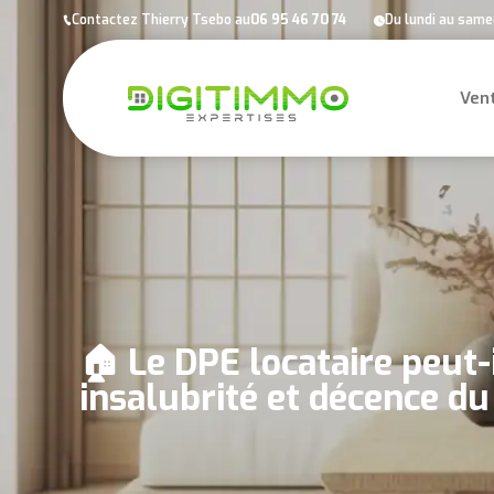
Panneau de gestion des cookies
Contactez Thierry Tsebo au
06 95 46 70 74
Du lundi au samed
Ven
🏠 Le DPE locataire peut-
insalubrité et décence d