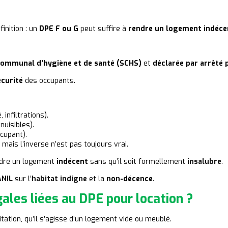
finition : un
DPE F ou G
peut suffire à
rendre un logement indéce
communal d’hygiène et de santé (SCHS)
et
déclarée par arrêté 
écurité
des occupants.
, infiltrations).
 nuisibles).
cupant).
, mais l’inverse n’est pas toujours vrai.
dre un logement
indécent
sans qu’il soit formellement
insalubre
.
ANIL
sur l’
habitat indigne
et la
non-décence
.
gales liées au DPE pour location ?
itation, qu’il s’agisse d’un logement vide ou meublé.