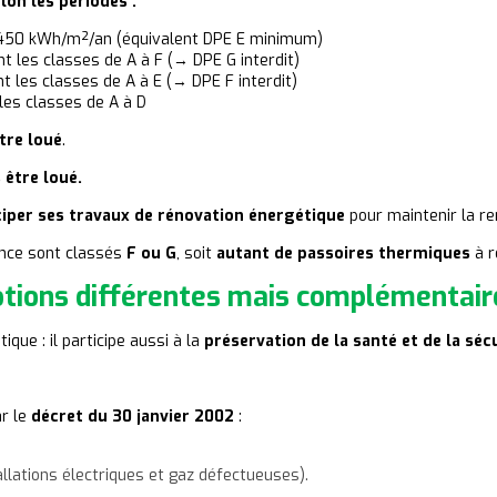
lon les périodes :
 à 450 kWh/m²/an (équivalent DPE E minimum)
t les classes de A à F (→ DPE G interdit)
t les classes de A à E (→ DPE F interdit)
les classes de A à D
tre loué
.
 être loué.
ciper ses travaux de rénovation énergétique
pour maintenir la ren
nce sont classés
F ou G
, soit
autant de passoires thermiques
à r
notions différentes mais complémentair
que : il participe aussi à la
préservation de la santé et de la séc
ar le
décret du 30 janvier 2002
:
llations électriques et gaz défectueuses).