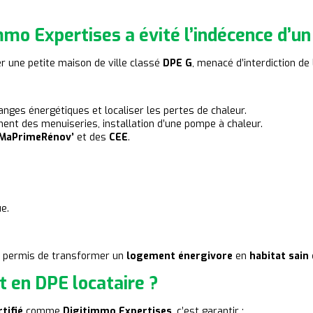
mmo Expertises a évité l’indécence d’u
er une petite maison de ville classé
DPE G
, menacé d’interdiction de
anges énergétiques
et localiser les pertes de chaleur.
ent des menuiseries, installation d’une pompe à chaleur.
MaPrimeRénov’
et des
CEE
.
e.
 permis de transformer un
logement énergivore
en
habitat sain
t en DPE locataire ?
tifié
comme
Digitimmo Expertises
, c’est garantir :