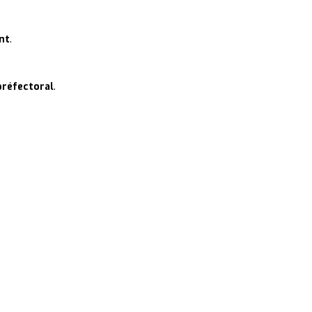
nt
.
préfectoral
.