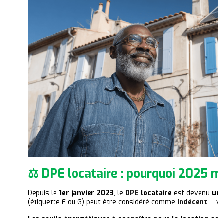
⚖️ DPE locataire : pourquoi 2025 
Depuis le
1er janvier 2023
, le
DPE
locataire
est devenu
u
(étiquette F ou G) peut être considéré comme
indécent
— v