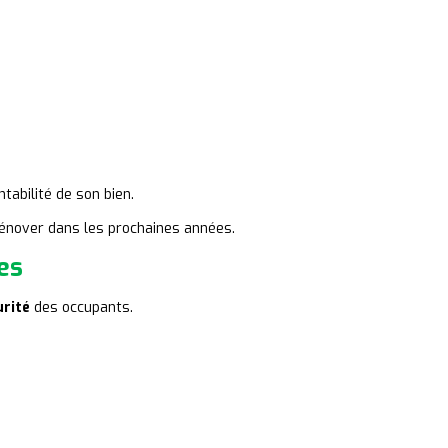
tabilité de son bien.
énover dans les prochaines années.
es
urité
des occupants.