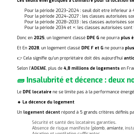
Les seuils énergétiques à connaître pour la location se
Pour la période 2023–2024 : seuil doit etre inferieur
Pour la période 2024–2027 : les classes autorisées son
Pour la période 2028–2033 : les classes autorisées son
Pour la période 2034 et +: les classes autorisées sont 
Donc en
2025
, un logement classé
DPE G
ne pourra
plus ê
Et En
2028
, un logement classé
DPE F et G
ne pourra
plus
👉 Cela signifie qu’un propriétaire doit dès aujourd’hui
anti
Selon l’
ADEME
,
plus de
4,8 millions de logements
en Fra
🧱 Insalubrité et décence : deux 
Le
DPE locataire
ne se limite pas à la performance énergéti
🔹 La décence du logement
Un
logement décent
répond à 5 grands critères définis p
Sécurité et santé des locataires garanties.
Absence de risque manifeste (
plomb
,
amiante,
insta
Aération et ventilation suffisantes.