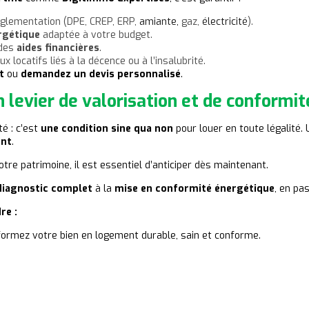
glementation (DPE, CREP, ERP,
amiante,
gaz,
électricité
).
rgétique
adaptée à votre budget.
 des
aides financières
.
x locatifs liés à la décence ou à l’insalubrité.
t
ou
demandez un devis personnalisé
.
n levier de valorisation et de conformit
é : c’est
une condition sine qua non
pour louer en toute légalité.
ent
.
otre patrimoine, il est essentiel d’anticiper dès maintenant.
diagnostic complet
à la
mise en conformité énergétique
, en pa
re :
formez votre bien en logement durable, sain et conforme.