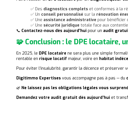
✅ Des
diagnostics complets
et conformes à la ré
✅ Un
conseil personnalisé
sur la
rénovation éne
✅ Une
assistance administrative
pour bénéficier
✅ Une
sécurité juridique
totale face aux contentieu
📞
Contactez-nous dès aujourd’hui
pour un
audit gratui
🧩 Conclusion : le DPE locataire, u
En 2025, le
DPE locataire
ne sera plus une simple formalit
rentable en
risque locatif
majeur, voire en
habitat indéc
Pour éviter l’insalubrité, garantir la décence et préserver v
Digitimmo Expertises
vous accompagne pas à pas — du
🌿
Ne laissez pas les obligations légales vous surprend
Demandez votre audit gratuit dès aujourd’hui
et trans