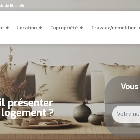
i, de 8h à 18h
te
Location
Copropriété
Travaux/démolition
Vous 
il présenter
u logement ?