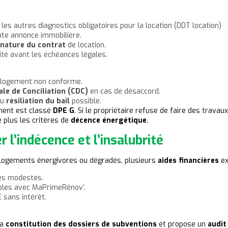
t les autres diagnostics obligatoires pour la location (DDT location)
ute annonce immobilière.
gnature du contrat
de location.
mité avant les échéances légales.
 logement non conforme.
le de Conciliation (CDC)
en cas de désaccord.
u
résiliation du bail
possible.
ment est classé
DPE G
. Si le propriétaire refuse de faire des trava
e plus les critères de
décence énergétique
.
r l’indécence et l’insalubrité
 logements énergivores ou dégradés, plusieurs
aides financières
ex
es modestes.
bles avec MaPrimeRénov’.
 sans intérêt.
la
constitution des dossiers de subventions
et propose un
audit