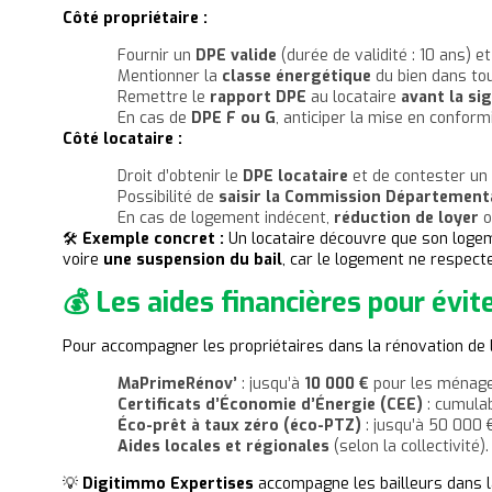
Côté propriétaire :
Fournir un
DPE valide
(durée de validité : 10 ans) e
Mentionner la
classe énergétique
du bien dans to
Remettre le
rapport DPE
au locataire
avant la si
En cas de
DPE F ou G
, anticiper la mise en confor
Côté locataire :
Droit d’obtenir le
DPE locataire
et de contester un
Possibilité de
saisir la Commission Départementa
En cas de logement indécent,
réduction de loyer
o
🛠️
Exemple concret :
Un locataire découvre que son loge
voire
une suspension du bail
, car le logement ne respect
💰 Les aides financières pour évite
Pour accompagner les propriétaires dans la rénovation de
MaPrimeRénov’
: jusqu’à
10 000 €
pour les ménag
Certificats d’Économie d’Énergie (CEE)
: cumula
Éco-prêt à taux zéro (éco-PTZ)
: jusqu’à 50 000 €
Aides locales et régionales
(selon la collectivité).
💡
Digitimmo Expertises
accompagne les bailleurs dans 