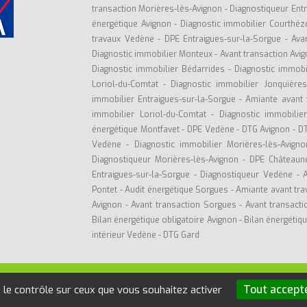
transaction Morières-lès-Avignon
-
Diagnostiqueur Ent
énergétique Avignon
-
Diagnostic immobilier Courthé
travaux Vedène
-
DPE Entraigues-sur-la-Sorgue
-
Ava
Diagnostic immobilier Monteux
-
Avant transaction Avi
Diagnostic immobilier Bédarrides
-
Diagnostic immobi
Loriol-du-Comtat
-
Diagnostic immobilier Jonquièr
immobilier Entraigues-sur-la-Sorgue
-
Amiante avant 
immobilier Loriol-du-Comtat
-
Diagnostic immobilie
énergétique Montfavet
-
DPE Vedène
-
DTG Avignon
-
D
Vedène
-
Diagnostic immobilier Morières-lès-Avigno
Diagnostiqueur Morières-lès-Avignon
-
DPE Châteaun
Entraigues-sur-la-Sorgue
-
Diagnostiqueur Vedène
-
Pontet
-
Audit énergétique Sorgues
-
Amiante avant tra
Avignon
-
Avant transaction Sorgues
-
Avant transact
Bilan énergétique obligatoire Avignon
-
Bilan énergétiq
intérieur Vedène
-
DTG Gard
1 502 805 -
Mentions légales
-
Politique de confidentialité
Tout accept
e le contrôle sur ceux que vous souhaitez activer