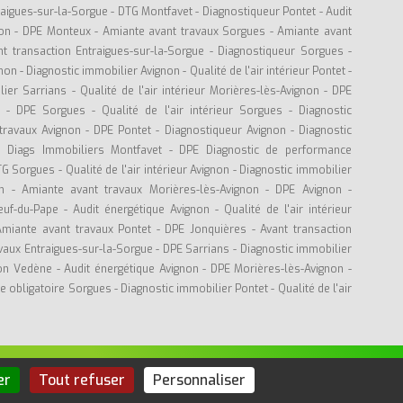
raigues-sur-la-Sorgue
-
DTG Montfavet
-
Diagnostiqueur Pontet
-
Audit
zon
-
DPE Monteux
-
Amiante avant travaux Sorgues
-
Amiante avant
nt transaction Entraigues-sur-la-Sorgue
-
Diagnostiqueur Sorgues
-
gnon
-
Diagnostic immobilier Avignon
-
Qualité de l'air intérieur Pontet
-
lier Sarrians
-
Qualité de l'air intérieur Morières-lès-Avignon
-
DPE
es
-
DPE Sorgues
-
Qualité de l'air intérieur Sorgues
-
Diagnostic
travaux Avignon
-
DPE Pontet
-
Diagnostiqueur Avignon
-
Diagnostic
r Diags Immobiliers Montfavet
-
DPE Diagnostic de performance
TG Sorgues
-
Qualité de l'air intérieur Avignon
-
Diagnostic immobilier
n
-
Amiante avant travaux Morières-lès-Avignon
-
DPE Avignon
-
euf-du-Pape
-
Audit énergétique Avignon
-
Qualité de l'air intérieur
Amiante avant travaux Pontet
-
DPE Jonquières
-
Avant transaction
vaux Entraigues-sur-la-Sorgue
-
DPE Sarrians
-
Diagnostic immobilier
ion Vedène
-
Audit énergétique Avignon
-
DPE Morières-lès-Avignon
-
ue obligatoire Sorgues
-
Diagnostic immobilier Pontet
-
Qualité de l'air
er
Tout refuser
Personnaliser