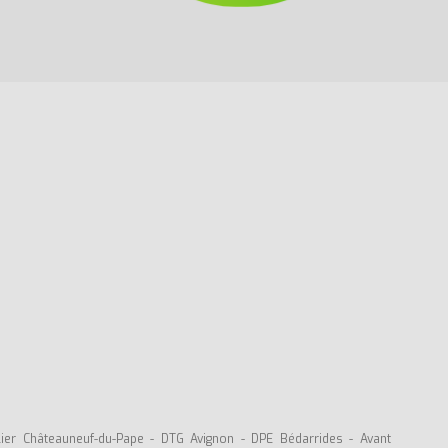
lier Châteauneuf-du-Pape
-
DTG Avignon
-
DPE Bédarrides
-
Avant