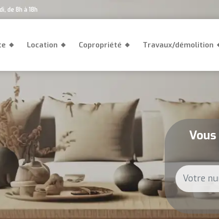
i, de 8h à 18h
te
Location
Copropriété
Travaux/démolition
Vous 