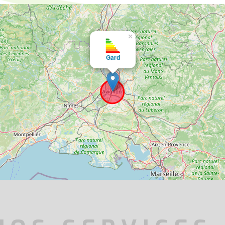
×
Gard