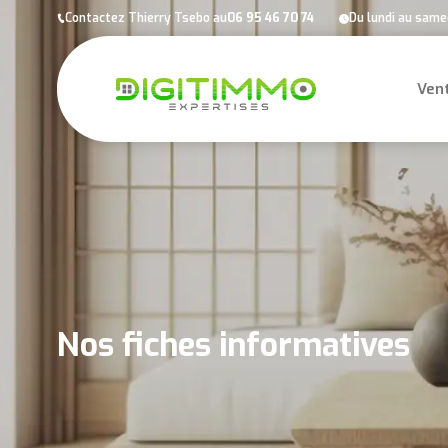
Panneau de gestion des cookies
Contactez Thierry Tsebo au
06 95 46 70 74
Du lundi au samed
Ven
Nos fiches informatives