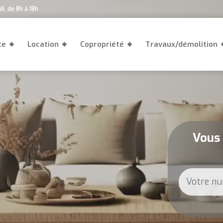
i, de 8h à 18h
te
Location
Copropriété
Travaux/démolition
Vous 