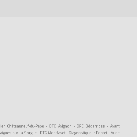
lier Châteauneuf-du-Pape
-
DTG Avignon
-
DPE Bédarrides
-
Avant
raigues-sur-la-Sorgue
-
DTG Montfavet
-
Diagnostiqueur Pontet
-
Audit