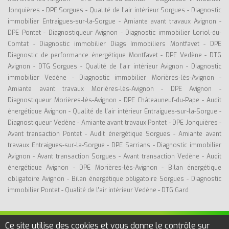
Jonquières
-
DPE Sorgues
-
Qualité de l'air intérieur Sorgues
-
Diagnostic
immobilier Entraigues-sur-la-Sorgue
-
Amiante avant travaux Avignon
-
DPE Pontet
-
Diagnostiqueur Avignon
-
Diagnostic immobilier Loriol-du-
Comtat
-
Diagnostic immobilier Diags Immobiliers Montfavet
-
DPE
Diagnostic de performance énergétique Montfavet
-
DPE Vedène
-
DTG
Avignon
-
DTG Sorgues
-
Qualité de l'air intérieur Avignon
-
Diagnostic
immobilier Vedène
-
Diagnostic immobilier Morières-lès-Avignon
-
Amiante avant travaux Morières-lès-Avignon
-
DPE Avignon
-
Diagnostiqueur Morières-lès-Avignon
-
DPE Châteauneuf-du-Pape
-
Audit
énergétique Avignon
-
Qualité de l'air intérieur Entraigues-sur-la-Sorgue
-
Diagnostiqueur Vedène
-
Amiante avant travaux Pontet
-
DPE Jonquières
-
Avant transaction Pontet
-
Audit énergétique Sorgues
-
Amiante avant
travaux Entraigues-sur-la-Sorgue
-
DPE Sarrians
-
Diagnostic immobilier
Avignon
-
Avant transaction Sorgues
-
Avant transaction Vedène
-
Audit
énergétique Avignon
-
DPE Morières-lès-Avignon
-
Bilan énergétique
obligatoire Avignon
-
Bilan énergétique obligatoire Sorgues
-
Diagnostic
immobilier Pontet
-
Qualité de l'air intérieur Vedène
-
DTG Gard
Ce site utilise des cookies et vous donne le contrôle sur
©DIGITIMMO EXPERTISES -
Diagnostic immobilier Sorgues
- RCS. 911 502