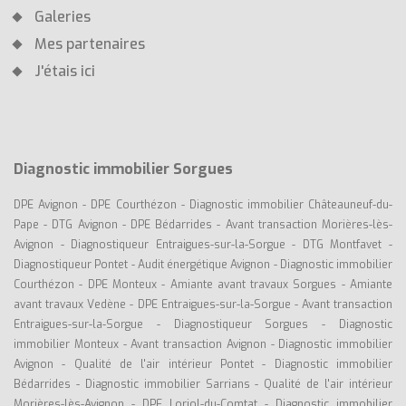
Galeries
Mes partenaires
J'étais ici
Diagnostic immobilier Sorgues
DPE Avignon
-
DPE Courthézon
-
Diagnostic immobilier Châteauneuf-du-
Pape
-
DTG Avignon
-
DPE Bédarrides
-
Avant transaction Morières-lès-
Avignon
-
Diagnostiqueur Entraigues-sur-la-Sorgue
-
DTG Montfavet
-
Diagnostiqueur Pontet
-
Audit énergétique Avignon
-
Diagnostic immobilier
Courthézon
-
DPE Monteux
-
Amiante avant travaux Sorgues
-
Amiante
avant travaux Vedène
-
DPE Entraigues-sur-la-Sorgue
-
Avant transaction
Entraigues-sur-la-Sorgue
-
Diagnostiqueur Sorgues
-
Diagnostic
immobilier Monteux
-
Avant transaction Avignon
-
Diagnostic immobilier
Avignon
-
Qualité de l'air intérieur Pontet
-
Diagnostic immobilier
Bédarrides
-
Diagnostic immobilier Sarrians
-
Qualité de l'air intérieur
Morières-lès-Avignon
-
DPE Loriol-du-Comtat
-
Diagnostic immobilier