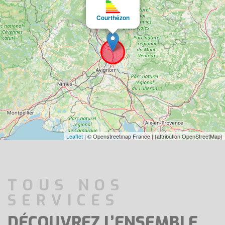
Courthézon
Leaflet
| © Openstreetmap France | {attribution.OpenStreetMap}
TOUS NOS
SERVICES
DÉCOUVREZ L’ENSEMBLE