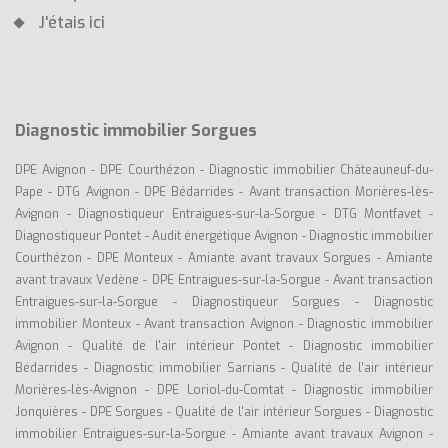
J'étais ici
Diagnostic immobilier Sorgues
DPE Avignon
-
DPE Courthézon
-
Diagnostic immobilier Châteauneuf-du-
Pape
-
DTG Avignon
-
DPE Bédarrides
-
Avant transaction Morières-lès-
Avignon
-
Diagnostiqueur Entraigues-sur-la-Sorgue
-
DTG Montfavet
-
Diagnostiqueur Pontet
-
Audit énergétique Avignon
-
Diagnostic immobilier
Courthézon
-
DPE Monteux
-
Amiante avant travaux Sorgues
-
Amiante
avant travaux Vedène
-
DPE Entraigues-sur-la-Sorgue
-
Avant transaction
Entraigues-sur-la-Sorgue
-
Diagnostiqueur Sorgues
-
Diagnostic
immobilier Monteux
-
Avant transaction Avignon
-
Diagnostic immobilier
Avignon
-
Qualité de l'air intérieur Pontet
-
Diagnostic immobilier
Bédarrides
-
Diagnostic immobilier Sarrians
-
Qualité de l'air intérieur
Morières-lès-Avignon
-
DPE Loriol-du-Comtat
-
Diagnostic immobilier
Jonquières
-
DPE Sorgues
-
Qualité de l'air intérieur Sorgues
-
Diagnostic
immobilier Entraigues-sur-la-Sorgue
-
Amiante avant travaux Avignon
-