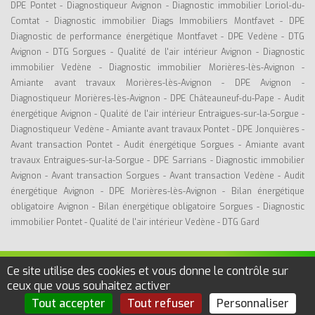
DPE Pontet
-
Diagnostiqueur Avignon
-
Diagnostic immobilier Loriol-du-
Comtat
-
Diagnostic immobilier Diags Immobiliers Montfavet
-
DPE
Diagnostic de performance énergétique Montfavet
-
DPE Vedène
-
DTG
Avignon
-
DTG Sorgues
-
Qualité de l'air intérieur Avignon
-
Diagnostic
immobilier Vedène
-
Diagnostic immobilier Morières-lès-Avignon
-
Amiante avant travaux Morières-lès-Avignon
-
DPE Avignon
-
Diagnostiqueur Morières-lès-Avignon
-
DPE Châteauneuf-du-Pape
-
Audit
énergétique Avignon
-
Qualité de l'air intérieur Entraigues-sur-la-Sorgue
-
Diagnostiqueur Vedène
-
Amiante avant travaux Pontet
-
DPE Jonquières
-
Avant transaction Pontet
-
Audit énergétique Sorgues
-
Amiante avant
travaux Entraigues-sur-la-Sorgue
-
DPE Sarrians
-
Diagnostic immobilier
Avignon
-
Avant transaction Sorgues
-
Avant transaction Vedène
-
Audit
énergétique Avignon
-
DPE Morières-lès-Avignon
-
Bilan énergétique
obligatoire Avignon
-
Bilan énergétique obligatoire Sorgues
-
Diagnostic
immobilier Pontet
-
Qualité de l'air intérieur Vedène
-
DTG Gard
Ce site utilise des cookies et vous donne le contrôle sur
©DIGITIMMO EXPERTISES -
Diagnostic immobilier Sorgues
- RCS. 911 502
ceux que vous souhaitez activer
805 -
Mentions légales
-
Politique de confidentialité
Tout accepter
Tout refuser
Personnaliser