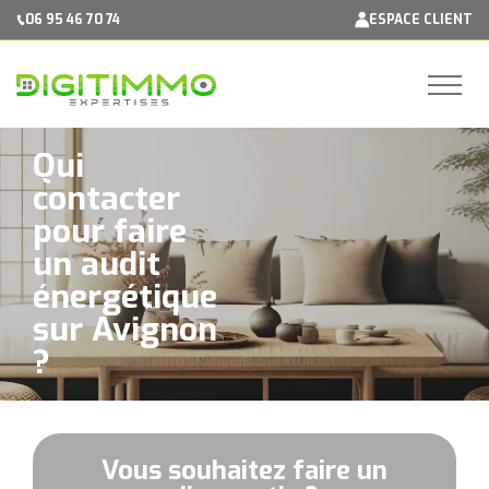
Panneau de gestion des cookies
06 95 46 70 74
ESPACE CLIENT
Qui
contacter
pour faire
un audit
énergétique
sur Avignon
?
Vous souhaitez faire un