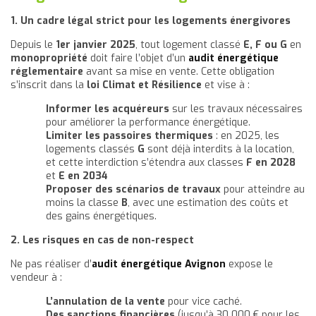
1. Un cadre légal strict pour les logements énergivores
Depuis le
1er janvier 2025
, tout logement classé
E, F ou G
en
monopropriété
doit faire l’objet d’un
audit énergétique
réglementaire
avant sa mise en vente. Cette obligation
s’inscrit dans la
loi Climat et Résilience
et vise à :
Informer les acquéreurs
sur les travaux nécessaires
pour améliorer la performance énergétique.
Limiter les passoires thermiques
: en 2025, les
logements classés
G
sont déjà interdits à la location,
et cette interdiction s’étendra aux classes
F en 2028
et
E en 2034
Proposer des scénarios de travaux
pour atteindre au
moins la classe
B
, avec une estimation des coûts et
des gains énergétiques.
2. Les risques en cas de non-respect
Ne pas réaliser d’
audit énergétique Avignon
expose le
vendeur à :
L’annulation de la vente
pour vice caché.
Des sanctions financières
(jusqu’à 30 000 € pour les